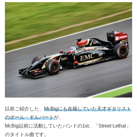
以前ご紹介した、
Mr.Bigにも在籍していた天才ギタリスト
のポール・ギルバート
が、
Mr.Big以前に活動していたバンドの1st、「Street Lethal」
のタイトル曲です。