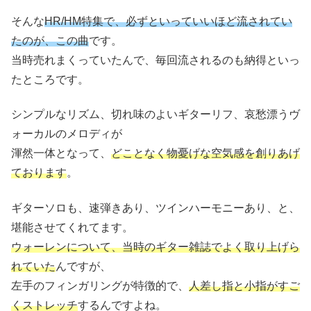
そんな
HR/HM特集で、必ずといっていいほど流されてい
たのが、この曲
です。
当時売れまくっていたんで、毎回流されるのも納得といっ
たところです。
シンプルなリズム、切れ味のよいギターリフ、哀愁漂うヴ
ォーカルのメロディが
渾然一体となって、
どことなく物憂げな空気感を創りあげ
ております
。
ギターソロも、速弾きあり、ツインハーモニーあり、と、
堪能させてくれてます。
ウォーレンについて、当時のギター雑誌でよく取り上げら
れていた
んですが、
左手のフィンガリングが特徴的で、
人差し指と小指がすご
くストレッチ
するんですよね。