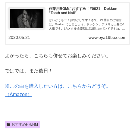
作業用BGMにおすすめ！#0021 Dokken
”Tooth and Nail”
はいどうもー！おやどりです！さて、21曲目のご紹介
は、Dokkenにしましょう。ドッケン。アメリカ出身の4
人組です。LAメタル全盛期に活躍したバンドですね。ご
紹介する楽曲は、疾走感あふれるバッキングと美麗なヴ
2020.05.21
www.oya19box.com
ォーカルが入り...
よかったら、こちらも併せてお楽しみください。
ではでは、また後日！
※この曲を購入したい方は、こちらからどうぞ。
（Amazon）
おすすめHR/HM