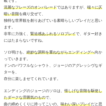
載です。
流麗なフレーズのオンパレード
ではありますが、
端々に仄
暗い音階
を織り交ぜて、
独特な世界観を創りあげている素晴らしいプレイだと思い
ます。
非常に力強く、
緊迫感あふれるソロプレイ
で、ギター好き
にはたまらないですね。
ソロ明けも、
絶妙な調和を重ねながらエンディングへ
向か
っていきます。
ドンのパワフルなシャウト、ジョージのアグレッシヴなギ
ターを、
存分に楽しませてくれています。
エンディングのジョージのソロは、
怪しげな音階を駆使し
たダークな雰囲気のもの
で、
曲の締めくくりに持ってこいの、
味わい深いプレイ
だと思