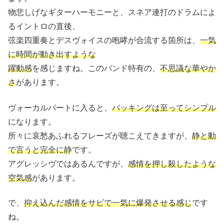
物悲しげなギターハーモニーと、スネア連打のドラムによ
るイントロの直後、
弦楽四重奏とデスヴォイスの咆哮が合流する箇所は、
一気
に時間が動き出すような
躍動感
を感じますね。このバンド特有の、
不思議な華やか
さ
があります。
ヴォーカルパートに入ると、
バッキングは至ってシンプル
になります。
所々に哀愁あふれるフレーズが聴こえてきますが、
静と動
で言うと完全に静
です。
アグレッシヴではあるんですが、
感情を押し殺したような
空気感
があります。
で、
抑え込んだ感情をサビで一気に爆発させる感じ
です
ね。