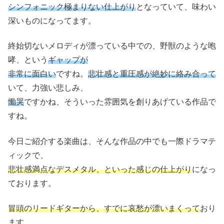
シンフォニック極まりない仕上がり
となっていて、味わい
深いものになってます。
終始切ないメロディが漂っている中での、野獣のような咆
哮、という
ギャップが
非常に面白い
ですね。
悲壮感と重圧感が絶妙に絡み合って
いて、力強い悲しみ、
慟哭
ですかね、そういった雰囲気を創りあげている作品で
すね。
今日ご紹介する楽曲は、そんな作品の中でも一際ドラマテ
ィックで、
悲壮感満点なデスメタル、といった感じの仕上がり
になっ
ております。
冒頭のリードギターから、すでに哀愁が漂いまくって
おり
ます。