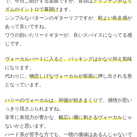
で、今日ご紹介する楽曲ですが、冒頭は
アップテンポなリ
ズムのイントロで幕開け
ます。
シンプルなパターンのギターリフですが、
程よい疾走感
が
あって良いですね。
ワウの効いたリードギターが、良いスパイスになってる感
じです。
ヴォーカルパートに入ると、バッキングはかなり抑え気味
になります。
代わりに、
物悲しげなヴォーカルが前面に
押し出される形
となっています。
ハリーのヴォーカルは、抑揚が効きまくり
で、感情が思い
っきり揺さぶられますね。
非常に表現力が豊かな、
幅広い層に刺さるヴォーカル
じゃ
ないかと思います。
ハード系が苦手な方でも、一聴の価値はあるんじゃないで