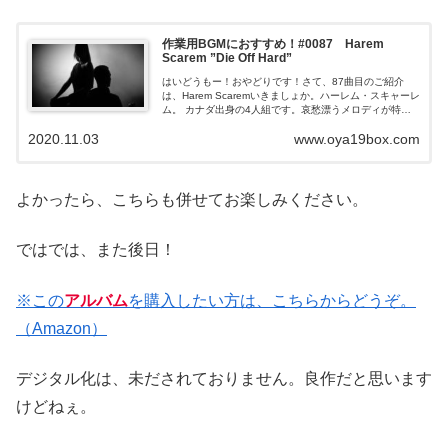
作業用BGMにおすすめ！#0087 Harem
Scarem ”Die Off Hard”
はいどうもー！おやどりです！さて、87曲目のご紹介
は、Harem Scaremいきましょか。ハーレム・スキャーレ
ム。 カナダ出身の4人組です。哀愁漂うメロディが特徴
的なハードロックバンドです。ご紹介する楽曲は、切な
2020.11.03
www.oya19box.com
げなメロ...
よかったら、こちらも併せてお楽しみください。
ではでは、また後日！
※この
アルバム
を購入したい方は、こちらからどうぞ。
（Amazon）
デジタル化は、未だされておりません。良作だと思います
けどねぇ。