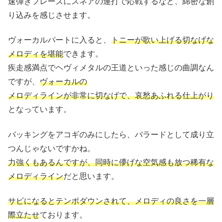
速弾きフレーズにスネアの連打で応戦するなど、綿密な創
り込みを感じさせます。
ヴォーカルパートに入ると、
トニーが歌い上げる切なげな
メロディを堪能
できます。
疾走感満点でヘヴィメタルの王道といった感じの曲調なん
ですが、
ヴォーカルの
メロディラインが非常に切なげで、哀愁あふれる仕上がり
となっています。
バッキングをアコギのみにしたら、バラードとして成り立
つんじゃないですかね。
力強くもあるんですが、同時に儚げな空気感も放つ稀有な
メロディライン
だと思います。
サビになるとテンポダウンされて、メロディの良さを一層
際立たせ
ております。