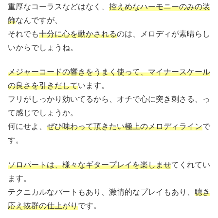
重厚なコーラスなどはなく、
控えめなハーモニーのみの装
飾
なんですが、
それでも
十分に心を動かされる
のは、メロディが素晴らし
いからでしょうね。
メジャーコードの響きをうまく使って、マイナースケール
の良さを引きだして
います。
フリがしっかり効いてるから、オチで心に突き刺さる、っ
て感じでしょうか。
何にせよ、
ぜひ味わって頂きたい極上のメロディライン
で
す。
ソロパートは、様々なギタープレイを楽しませ
てくれてい
ます。
テクニカルなパートもあり、激情的なプレイもあり、
聴き
応え抜群の仕上がり
です。