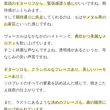
冒頭のギターリフから、緊張感漂う感じ
がいいですね。期
待感がふくらみます。
そして
期待通りに疾走
してくれるのは、もはや
メタル界の
お家芸
といった感じですね。
ヴォーカルはなかなかのハイトーンで、
勇壮かつ美麗なメ
ロディ
を歌い上げています。
すごく綺麗な声なんですよね。透明感があるというか、耳
なじみの良い声質ですね。
ギターソロも、クラシカルなフレーズあり、美しいハーモ
ニーあり
と、
ソロプレイのすべての要素を詰め込んだ感じで、聴きごた
え抜群の仕上がりです。
また、ラストにあるような
決めのフレーズも、曲の随所に
散りばめられています
。