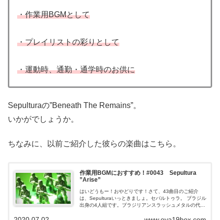
・作業用BGMとして
・プレイリストの彩りとして
・運動時、通勤・通学時のお供に
Sepulturaの”Beneath The Remains”。
いかがでしょうか。
ちなみに、以前ご紹介した彼らの楽曲はこちら。
作業用BGMにおすすめ！#0043 Sepultura
”Arise”
はいどうもー！おやどりです！さて、43曲目のご紹介
は、Sepulturaいっときましょ。セパルトゥラ。 ブラジル
出身の4人組です。ブラジリアンスラッシュメタルの代表
格ですね。ご紹介する楽曲は、凶悪な空気を纏いながら
2020.07.02
www.oya19box.com
爆走して...