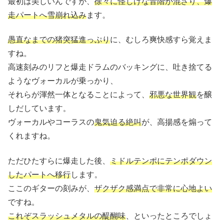
最初は美しいんですが、
徐々に怪しげな音階が混ざり、爆
走パートへ雪崩れ込み
ます。
愚直なまでの猪突猛進っぷり
に、むしろ爽快感すら覚えま
すね。
高速刻みのリフと爆走ドラムのバッキングに、吐き捨てる
ようなヴォーカルが乗っかり、
それらが渾然一体となることによって、
邪悪な世界観
を醸
しだしています。
ヴォーカルやコーラスの
鬼気迫る絶叫
が、高揚感を煽って
くれますね。
ただひたすらに爆走した後、
ミドルテンポにテンポダウン
したパートへ移行
します。
ここのギターの刻みが、
ザクザク感満点で非常に心地よい
ですね。
これぞスラッシュメタルの醍醐味
、といったところでしょ