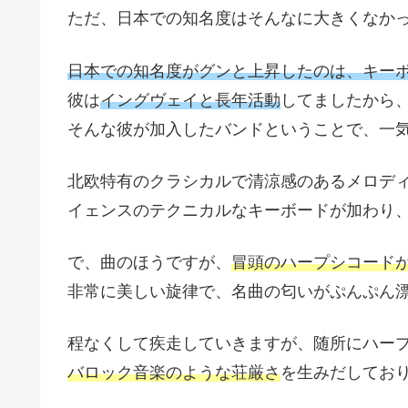
ただ、日本での知名度はそんなに大きくなか
日本での知名度がグンと上昇したのは、キー
彼は
イングヴェイと長年活動
してましたから
そんな彼が加入したバンドということで、一
北欧特有のクラシカルで清涼感のあるメロデ
イェンスのテクニカルなキーボードが加わり
で、曲のほうですが、
冒頭のハープシコード
非常に美しい旋律で、名曲の匂いがぷんぷん
程なくして疾走していきますが、随所にハー
バロック音楽のような荘厳さ
を生みだしてお