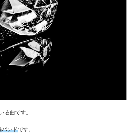
れている曲です。
舗バンド
です。