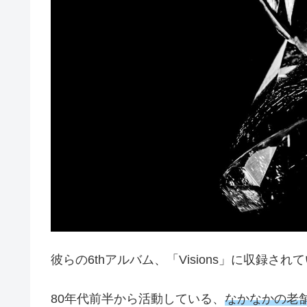
彼らの6thアルバム、「Visions」に収録さ
80年代前半から活動している、
なかなかの老