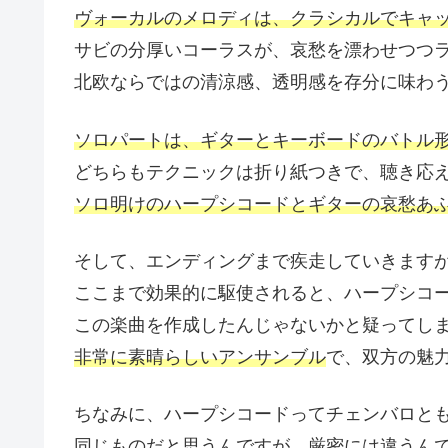
ヴォーカルのメロディは、クラシカルでキャ
サビの分厚いコーラスが、哀愁を漂わせつつ
北欧ならではの清涼感、透明感を存分に味わ
ソロパートは、ギターとキーボードのバトル
どちらもテクニックは折り紙つきで、聴き応
ソロ明けのハープシコードとギターの哀愁あ
そして、エンディングまで疾走していきます
ここまで効果的に駆使されると、ハープシコ
この楽曲を作成したんじゃないかと疑ってし
非常に素晴らしいアンサンブル
で、双方の魅
ちなみに、ハープシコードってチェンバロと
同じものだと思うんですが、厳密には違うん