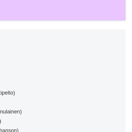
elto)
lainen)
)
nson)