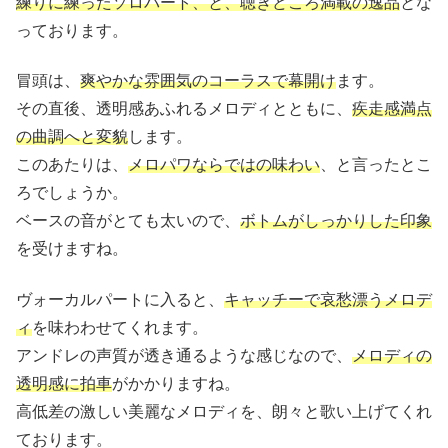
練りに練ったソロパート、と、聴きどころ満載の逸品
とな
っております。
冒頭は、
爽やかな雰囲気のコーラスで幕開け
ます。
その直後、透明感あふれるメロディとともに、
疾走感満点
の曲調へと変貌
します。
このあたりは、
メロパワならではの味わい
、と言ったとこ
ろでしょうか。
ベースの音がとても太いので、
ボトムがしっかりした印象
を受けますね。
ヴォーカルパートに入ると、
キャッチーで哀愁漂うメロデ
ィ
を味わわせてくれます。
アンドレの声質が透き通るような感じなので、
メロディの
透明感に拍車
がかかりますね。
高低差の激しい美麗なメロディを、朗々と歌い上げてくれ
ております。