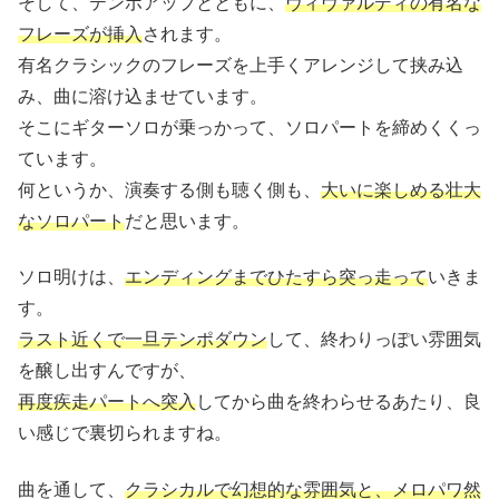
そして、テンポアップとともに、
ヴィヴァルディの有名な
フレーズが挿入
されます。
有名クラシックのフレーズを上手くアレンジして挟み込
み、曲に溶け込ませています。
そこにギターソロが乗っかって、ソロパートを締めくくっ
ています。
何というか、演奏する側も聴く側も、
大いに楽しめる壮大
なソロパート
だと思います。
ソロ明けは、
エンディングまでひたすら突っ走って
いきま
す。
ラスト近くで一旦テンポダウン
して、終わりっぽい雰囲気
を醸し出すんですが、
再度疾走パートへ突入
してから曲を終わらせるあたり、良
い感じで裏切られますね。
曲を通して、
クラシカルで幻想的な雰囲気と、メロパワ然