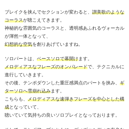
ブレイクを挟んでセクションが変わると、
讃美歌のような
コーラス
が聴こえてきます。
神秘的な雰囲気のコーラスと、透明感あふれるヴォーカル
が渾然一体となって、
幻想的な空気
を創りあげていますね。
ソロパートは、
ベースソロで幕開け
ます。
メロディアスなフレーズのオンパレード
で、テクニカルに
進行していきます。
その後、テンポダウンした重圧感満点のパートを挟み、
ギ
ターソロへ雪崩れ込み
ます。
こちらも、
メロディアスな速弾きフレーズを中心とした構
成
となっていて、
聴いていて気持ちの良いソロプレイとなっております。