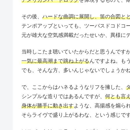
その後、
ハードな曲調に展開し、笛の合図と
テンポアップといっても、ツーバスドコドコ
元が雄大な空気感満載だったせいか、異様に
当時しこたま聴いていたからだと思うんです
一気に最高潮まで跳ね上がる
んですよね。も
でも、そんな方、多いんじゃないでしょうか
で、ここからはハネるようなリフを擁した、
シンプルな造りではあるんですが、
何とも言
身体が勝手に動き出す
ような、高揚感を煽ら
そらライヴで盛り上がるわな、という感じで