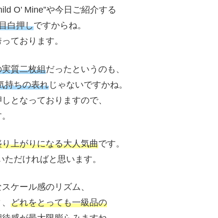
 Child O’ Mine”や今日ご紹介する
目白押し
ですからね。
誇っております。
の実質二枚組
だったというのも、
気持ちの表れ
じゃないですかね。
押しとなっておりますので、
す。
盛り上がりになる大人気曲
です。
いただければと思います。
なスケール感のリズム、
ィ、
どれをとっても一級品の
期待感が最大限膨らみますね。