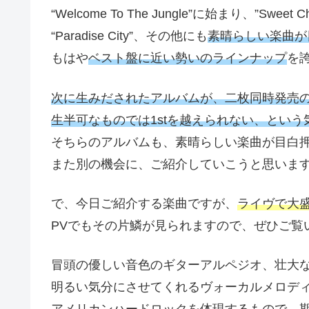
“Welcome To The Jungle”に始まり、”Sweet
“Paradise City”、その他にも
素晴らしい楽曲が
もはや
ベスト盤に近い勢いのラインナップ
を
次に生みだされたアルバムが、二枚同時発売
生半可なものでは1stを越えられない、という
そちらのアルバムも、素晴らしい楽曲が目白
また別の機会に、ご紹介していこうと思いま
で、今日ご紹介する楽曲ですが、
ライヴで大
PVでもその片鱗が見られますので、ぜひご覧
冒頭の優しい音色のギターアルペジオ、壮大
明るい気分にさせてくれるヴォーカルメロデ
アメリカンハードロック
を体現するもので、