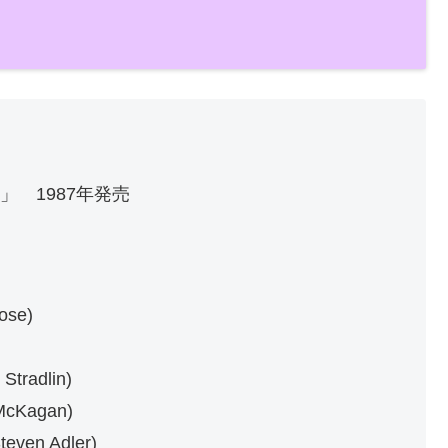
ion」 1987年発売
se)
adlin)
Kagan)
 Adler)