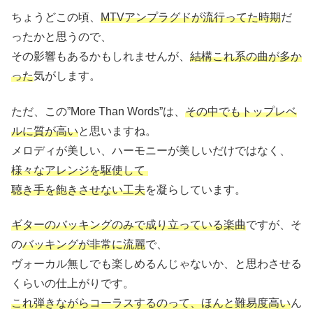
ちょうどこの頃、
MTVアンプラグドが流行ってた時期
だ
ったかと思うので、
その影響もあるかもしれませんが、
結構これ系の曲が多か
った
気がします。
ただ、この”More Than Words”は、
その中でもトップレベ
ルに質が高い
と思いますね。
メロディが美しい、ハーモニーが美しいだけではなく、
様々なアレンジを駆使して
聴き手を飽きさせない工夫
を凝らしています。
ギターのバッキングのみで成り立っている楽曲
ですが、そ
の
バッキングが非常に流麗
で、
ヴォーカル無しでも楽しめるんじゃないか、と思わさせる
くらいの仕上がりです。
これ弾きながらコーラスするのって、ほんと難易度高い
ん