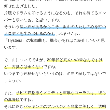
何せたまげました。
片腕でドラムを叩けるようになるのも、それを待てるメン
バーも凄いなぁ、と思いますね。
そういう
深い絆があるからこそ、沢山の人たちの心を打つ
メロディを生み出せるのかも
しれませんね。
「Hysteria」の収録曲も、機会があればご紹介したいと思
います。
で、曲についてですが、
80年代ど真ん中の音なんですけ
ど、古臭さは全くない
ですね。
いつまでも色褪せないというのは、名曲の証しではないで
しょうか。
また、
サビの哀愁漂うメロディと重厚なコーラスは、彼ら
の真骨頂
ですね。
それに絡む
バッキングのアルペジオも非常に美しく、透明