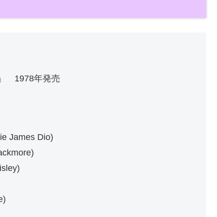
ll」 1978年発売
James Dio)
ckmore)
sley)
e)