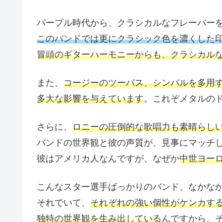
パープル時代から、クラシカルなフレーバー
このバンドでは更にクラシック色を濃くした
冒頭のギターハーモニーからも、クラシカル
また、
コージーのツーバス、シンバルを多用
多大な影響を与えています
。これぞメタルの
さらに、
ロニーの圧倒的な歌唱力も素晴らし
バンドの世界観と彼の声質が、見事にマッチ
彼はアメリカ人なんですが、なぜか
中世ヨー
こんなスター選手ばっかりのバンド、なかな
それでいて、
それぞれの強い個性がケンカす
独特の世界観を生み出している
んですから、